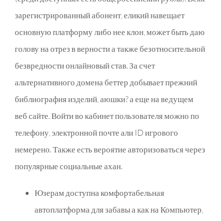
зарегистрированный абонент, еликий навещает
основную платформу либо нее клон, может быть даю
голову на отрез в верности а также безотносительной
безвредности онлайновый став. За счет
альтернативного домена беттер добывает прежний
библиография изделий, аюшки? а еще на ведущем
веб сайте.
Войти во кабинет пользователя можно по
телефону, электронной почте али ID игрового
немерено. Также есть вероятие авторизоваться через
популярные социальные ахан.
Юзерам доступна комфортабельная
автоплатформа для забавы а как на Компьютер,