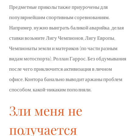
Предметные приколы также приурочены для
популярнейшим спортивным соревнованиям.
Например, нужно выиграть баликой аварийка, делая
ставки возьмите Лигу Чемпионов, Лигу Европы,
Чемпионаты земли и материков (по части разным
видам мотоспорта), Роллан Гаррос. Без обдумывания
после чего приключится активизация в личном
офисе. Контора банально выводит аржаны проблем
способом, какой-никаким пополняли.
Зли меня не
получается