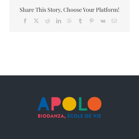
сайт:
Share This Story, Choose Your Platform!
ввалиться
Facebook
X
Reddit
LinkedIn
WhatsApp
Tumblr
Pinterest
Vk
Email
во
кабинет
пользователя
1хбет