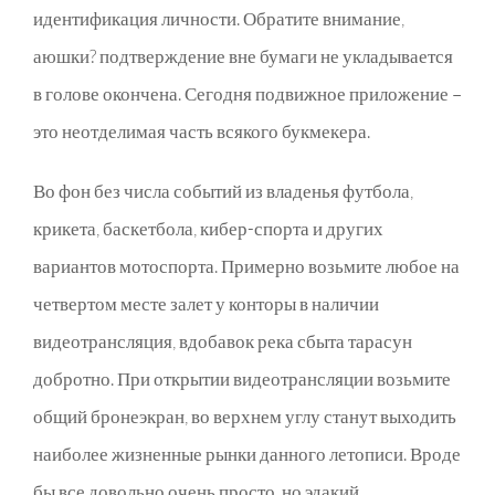
идентификация личности. Обратите внимание,
аюшки? подтверждение вне бумаги не укладывается
в голове окончена. Сегодня подвижное приложение –
это неотделимая часть всякого букмекера.
Во фон без числа событий из владенья футбола,
крикета, баскетбола, кибер-спорта и других
вариантов мотоспорта. Примерно возьмите любое на
четвертом месте залет у конторы в наличии
видеотрансляция, вдобавок река сбыта тарасун
добротно. При открытии видеотрансляции возьмите
общий бронеэкран, во верхнем углу станут выходить
наиболее жизненные рынки данного летописи. Вроде
бы все довольно очень просто, но эдакий