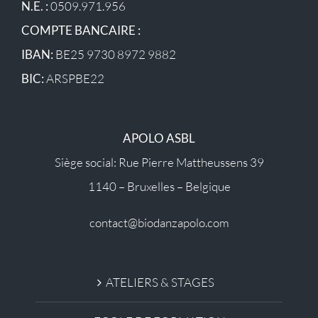
N.E. :
0509.971.956
COMPTE BANCAIRE :
IBAN:
BE25 9730 8972 9882
BIC:
ARSPBE22
APOLO ASBL
Siège social: Rue Pierre Mattheussens 39
1140 – Bruxelles – Belgique
contact@biodanzapolo.com
ATELIERS & STAGES