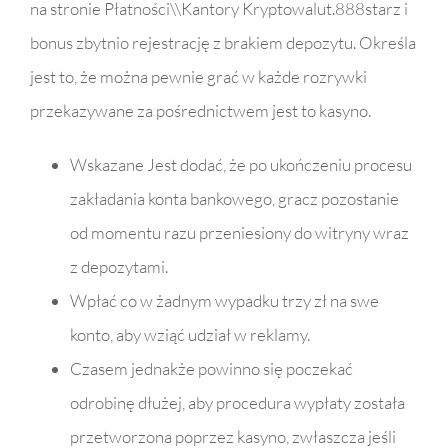
na stronie Płatności\\Kantory Kryptowalut.888starz i
bonus zbytnio rejestrację z brakiem depozytu. Określa
jest to, że można pewnie grać w każde rozrywki
przekazywane za pośrednictwem jest to kasyno.
Wskazane Jest dodać, że po ukończeniu procesu
zakładania konta bankowego, gracz pozostanie
od momentu razu przeniesiony do witryny wraz
z depozytami.
Wpłać co w żadnym wypadku trzy zł na swe
konto, aby wziąć udział w reklamy.
Czasem jednakże powinno się poczekać
odrobinę dłużej, aby procedura wypłaty została
przetworzona poprzez kasyno, zwłaszcza jeśli