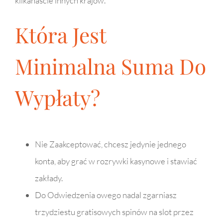
kilkanaście innych krajów.
Która Jest
Minimalna Suma Do
Wypłaty?
Nie Zaakceptować, chcesz jedynie jednego
konta, aby grać w rozrywki kasynowe i stawiać
zakłady.
Do Odwiedzenia owego nadal zgarniasz
trzydziestu gratisowych spinów na slot przez