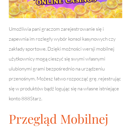
Umożliwia pani graczom zarejestrowanie się i
zapewnia im rozległy wybór konsol kasynowych czy
zakłady sportowe. Dzięki możności wersji mobilnej
użytkownicy mogą cieszyć się swymi własnymi
ulubionymi grami bezpośrednio na urządzeniu
przenośnym. Możesz łatwo rozpocząć grę, rejestrując
się w produktów bądź logując się na własne istniejące
konto 888Starz.
Przegląd Mobilnej