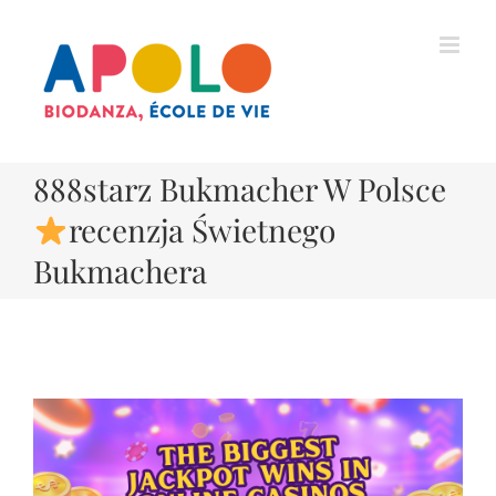
Passer
au
contenu
888starz Bukmacher W Polsce
recenzja Świetnego
Bukmachera