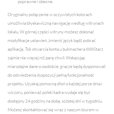
poprawne i obecne.
Oryginalny połączenie w oczywistych kolorach
umożliwia błyskawiczną nawigację według witrynach
lokalu. W górnej części witryny możesz dokonać
modyfikacje ustawień, zmienić język bądź pobrać
aplikację. Tok otwarcia konta u bukmachera 888Starz
zajmie nie więcej niż parę chwil. Wskazując
miarodajne dane o osobiście, gracze będą dysponowali
do odwiedzenia dyspozycji pełną funkcjonalność
projektu. Uzyskaj pomocną dłoń o każdej porze dnia i
wiczoru, ponieważ polski kadra wydaje się być
dostępny 24 godziny na dobę, szóstej dni w tygodniu.
Możesz skontaktować się wraz z naszym biurem w