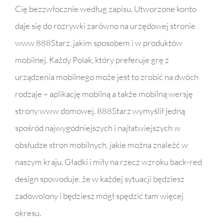
Cię bezzwłocznie według zapisu. Utworzone konto
daje się do rozrywki zarówno na urzędowej stronie
www 888Starz, jakim sposobem i w produktów
mobilnej. Każdy Polak, który preferuje grę z
urządzenia mobilnego może jest to zrobić na dwóch
rodzaje – aplikację mobilną a także mobilną wersję
strony www domowej. 888Starz wymyślił jedną
spośród najwygodniejszych i najłatwiejszych w
obsłudze stron mobilnych, jakie można znaleźć w
naszym kraju. Gładki i miły na rzecz wzroku back-red
design spowoduje, że w każdej sytuacji będziesz
zadowolony i będziesz mógł spędzić tam więcej
okresu.