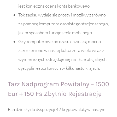
jest konieczna ocena konta bankowego.
Tok zapisu wydaje się prosty i możliwy zarówno
za pomocą komputera osobistego stacjonarnego,
jakim sposobem i urządzenia mobilnego.
Gry komputerowe od czasu dawna są mocno
zakorzenione w naszej kulturze, a wiele wraz z
wymienionych odnajduje się na liście oficjalnych
dyscyplin esportowych w kilkunastu krajach.
Tarz Nadprogram Powitalny – 1500
Eur + 150 Fs Zbytnio Rejestrację
Fan dzierży do dyspozycji 42 kryptowaluty,w naszym