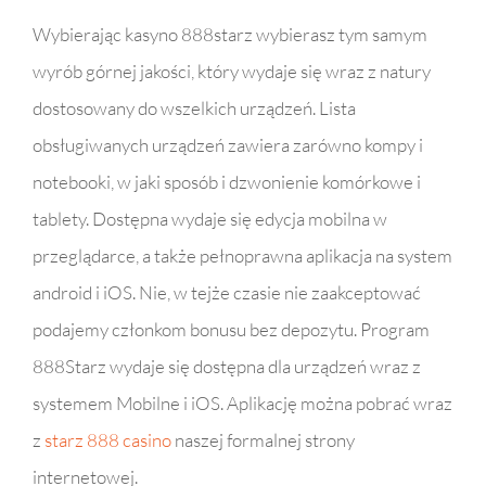
Wybierając kasyno 888starz wybierasz tym samym
wyrób górnej jakości, który wydaje się wraz z natury
dostosowany do wszelkich urządzeń. Lista
obsługiwanych urządzeń zawiera zarówno kompy i
notebooki, w jaki sposób i dzwonienie komórkowe i
tablety. Dostępna wydaje się edycja mobilna w
przeglądarce, a także pełnoprawna aplikacja na system
android i iOS. Nie, w tejże czasie nie zaakceptować
podajemy członkom bonusu bez depozytu. Program
888Starz wydaje się dostępna dla urządzeń wraz z
systemem Mobilne i iOS. Aplikację można pobrać wraz
z
starz 888 casino
naszej formalnej strony
internetowej.