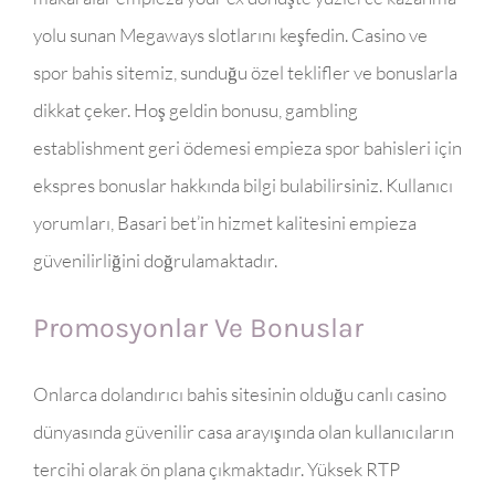
yolu sunan Megaways slotlarını keşfedin. Casino ve
spor bahis sitemiz, sunduğu özel teklifler ve bonuslarla
dikkat çeker. Hoş geldin bonusu, gambling
establishment geri ödemesi empieza spor bahisleri için
ekspres bonuslar hakkında bilgi bulabilirsiniz. Kullanıcı
yorumları, Basari bet’in hizmet kalitesini empieza
güvenilirliğini doğrulamaktadır.
Promosyonlar Ve Bonuslar
Onlarca dolandırıcı bahis sitesinin olduğu canlı casino
dünyasında güvenilir casa arayışında olan kullanıcıların
tercihi olarak ön plana çıkmaktadır. Yüksek RTP