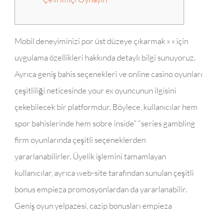
Mobil deneyiminizi por üst düzeye çıkarmak » « için
uygulama özellikleri hakkında detaylı bilgi sunuyoruz.
Ayrıca geniş bahis seçenekleri ve online casino oyunları
çeşitliliği neticesinde your ex oyuncunun ilgisini
çekebilecek bir platformdur. Böylece, kullanıcılar hem
spor bahislerinde hem sobre inside” “series gambling
firm oyunlarında çeşitli seçeneklerden
yararlanabilirler. Üyelik işlemini tamamlayan
kullanıcılar, ayrıca web-site tarafından sunulan çeşitli
bonus empieza promosyonlardan da yararlanabilir.
Geniş oyun yelpazesi, cazip bonusları empieza