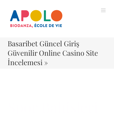
Passer
au
contenu
Basaribet Güncel Giriş
Güvenilir Online Casino Site
İncelemesi »
Spor Bahisleri