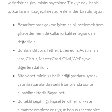
kesintisiz erişim imkânı sayesinde Türkiye’deki bahis
tutkunlarının vazgeçilmez adreslerinden biri olmuştur.
Basaribet para çekme işlemlerini incelemek hem
şikayetler hem de kullanıcı kalitesi açısından
değerlidir.
Bunlara Bitcoin, Tether, Ethereum, Australian
visa, Cirrus, MasterCard, Qiwi, WePay ve
diğerleri dahildir.
Site yönetiminin » « belirlediği şartlara uyarak
yatırılan paralardan belirli bir oranda bonus
alınabilmektedir Başarıbet.
Bu teklif çeşitliliği, kişisel tercihleri ​​​​dikkate
almanıza empieza en uygun bonusu seçmenize