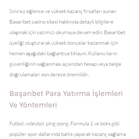
Sınırsız eğlence ve yüksek kazanç fırsatları sunan
Basaribet casino sitesi hakkında detaylı bilgilere
ulaşmak için yazımızı okumaya devam edin. Basaribet
üyeliği oluşturarak yüksek bonuslar kazanmak için
hemen aşağıdaki bağlantıya tıklayın. Kullanıcıların
güvenliğinin sağlanması açısından hesap veya belge
doğrulamaları son derece önemlidir.
Başarıbet Para Yatırma İşlemleri
Ve Yöntemleri
Futbol, voleybol, ping-pong, Formula 1 ve boks gibi
popüler spor dallarında bahis yaparak kazanç sağlama