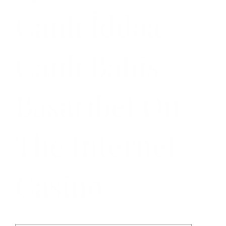
Canlı İddaa
Canlı Bahis
Başarıbet On
The Internet
Casino