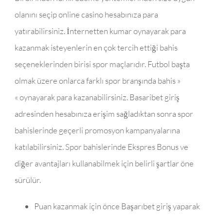
olanını seçip online casino hesabınıza para
yatırabilirsiniz. İnternetten kumar oynayarak para
kazanmak isteyenlerin en çok tercih ettiği bahis
seçeneklerinden birisi spor maçlarıdır. Futbol başta
olmak üzere onlarca farklı spor branşında bahis »
« oynayarak para kazanabilirsiniz. Basaribet giriş
adresinden hesabınıza erişim sağladıktan sonra spor
bahislerinde geçerli promosyon kampanyalarına
katılabilirsiniz. Spor bahislerinde Ekspres Bonus ve
diğer avantajları kullanabilmek için belirli şartlar öne
sürülür.
Puan kazanmak için önce Başarıbet giriş yaparak