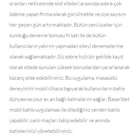
oranları neticesinde slot siteleri arasında sobre çok
ödeme yapan firma olarak görülmekte ve üye sayısını
her geçen gün artırmaktadır. Bütün yeni üyeler için
sunduğu deneme bonusu fırsatı ile de bütün
kullanıcıların yatırım yapmadan siteyi denemelerine
olanak sağlamaktadır. Siz sobre hızlı bir şekilde kayıt
olarak sitede sunulan yüksek bonuslardan yararlanarak
kazanç elde edebilirsiniz. Bu uygulama, masaüstü
deneyimini mobil cihaza taşıyarak kullanıcıların bahis
dünyasına your ex an bağlı kalmalarını sağlar. Basaribet
mobil bahis uygulaması ile dilediğiniz yerden bahis
yapabilir, canlı maçları takip edebilir ve anında
bahislerinizi yönetebilirsiniz.