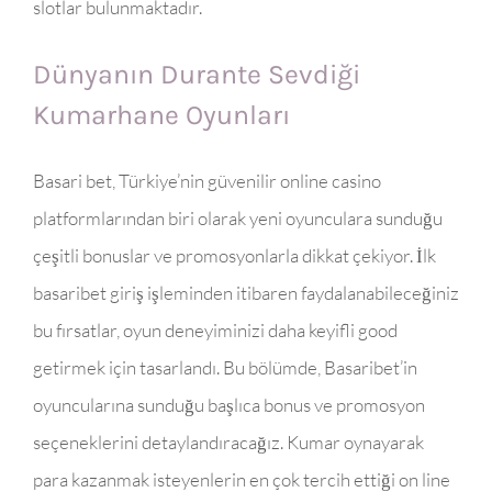
slotlar bulunmaktadır.
Dünyanın Durante Sevdiği
Kumarhane Oyunları
Basari bet, Türkiye’nin güvenilir online casino
platformlarından biri olarak yeni oyunculara sunduğu
çeşitli bonuslar ve promosyonlarla dikkat çekiyor. İlk
basaribet giriş işleminden itibaren faydalanabileceğiniz
bu fırsatlar, oyun deneyiminizi daha keyifli good
getirmek için tasarlandı. Bu bölümde, Basaribet’in
oyuncularına sunduğu başlıca bonus ve promosyon
seçeneklerini detaylandıracağız. Kumar oynayarak
para kazanmak isteyenlerin en çok tercih ettiği on line