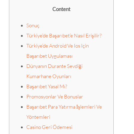
Content
Sonuç
Türkiye’de Başarıbet’e Nasıl Erişilir?
Türkiye’de Android Ve Ios Için
Başarıbet Uygulaması
Dünyanın Durante Sevdiği
Kumarhane Oyunları
Başarıbet Yasal Mı?
Promosyonlar Ve Bonuslar
Başarıbet Para Yatırma İşlemleri Ve
Yöntemleri
Casino Geri Ödemesi