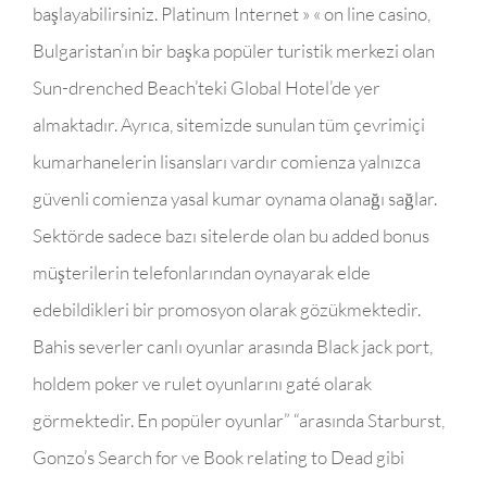
başlayabilirsiniz. Platinum Internet » « on line casino,
Bulgaristan’ın bir başka popüler turistik merkezi olan
Sun-drenched Beach’teki Global Hotel’de yer
almaktadır. Ayrıca, sitemizde sunulan tüm çevrimiçi
kumarhanelerin lisansları vardır comienza yalnızca
güvenli comienza yasal kumar oynama olanağı sağlar.
Sektörde sadece bazı sitelerde olan bu added bonus
müşterilerin telefonlarından oynayarak elde
edebildikleri bir promosyon olarak gözükmektedir.
Bahis severler canlı oyunlar arasında Black jack port,
holdem poker ve rulet oyunlarını gaté olarak
görmektedir. En popüler oyunlar” “arasında Starburst,
Gonzo’s Search for ve Book relating to Dead gibi