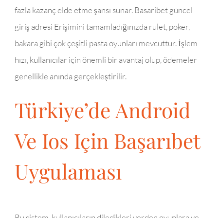
fazla kazanç elde etme şansı sunar. Basaribet güncel
giriş adresi Erişimini tamamladığınızda rulet, poker,
bakara gibi çok çeşitli pasta oyunları mevcuttur. İşlem
hızı, kullanıcılar için önemli bir avantaj olup, ödemeler
genellikle anında gerçekleştirilir.
Türkiye’de Android
Ve Ios Için Başarıbet
Uygulaması
Bu sistem, kullanıcıların diledikleri yerden oyunlara ve