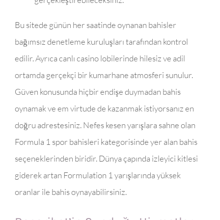
Bu sitede günün her saatinde oynanan bahisler
bağımsız denetleme kuruluşları tarafından kontrol
edilir. Ayrıca canlı casino lobilerinde hilesiz ve adil
ortamda gerçekçi bir kumarhane atmosferi sunulur.
Güven konusunda hiçbir endişe duymadan bahis
oynamak ve em virtude de kazanmak istiyorsanız en
doğru adrestesiniz. Nefes kesen yarışlara sahne olan
Formula 1 spor bahisleri kategorisinde yer alan bahis
seçeneklerinden biridir. Dünya çapında izleyici kitlesi
giderek artan Formulation 1 yarışlarında yüksek
oranlar ile bahis oynayabilirsiniz.