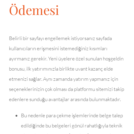
Ödemesi
Belirli bir sayfayı engellemek istiyorsanız sayfada
kullanıcıların erişmesini istemediğiniz kısımları
ayırmanız gerekir. Yeni üyelere özel sunulan hoşgeldin
bonusu, ilk yatırımınızla birlikte uvant kazanç elde
etmenizi sağlar. Aynı zamanda yatırım yapmanız için
seçeneklerinizin çok olması da platformu sitemizi takip
edenlere sunduğu avantajlar arasında bulunmaktadır.
Bu nedenle para çekme işlemlerinde belge talep
edildiğinde bu belgeleri gönül rahatlığıyla teknik