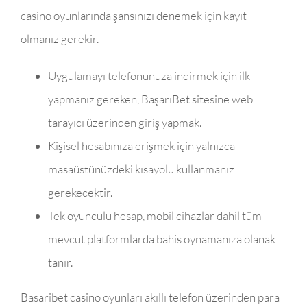
casino oyunlarında şansınızı denemek için kayıt
olmanız gerekir.
Uygulamayı telefonunuza indirmek için ilk
yapmanız gereken, BaşarıBet sitesine web
tarayıcı üzerinden giriş yapmak.
Kişisel hesabınıza erişmek için yalnızca
masaüstünüzdeki kısayolu kullanmanız
gerekecektir.
Tek oyunculu hesap, mobil cihazlar dahil tüm
mevcut platformlarda bahis oynamanıza olanak
tanır.
Basaribet casino oyunları akıllı telefon üzerinden para